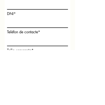
DNI*
Telèfon de contacte*
Talla samarreta*
Ha participat al #MIBC26? +
Club de procedència*
Al·lèrgies i indicacions mèdiques*