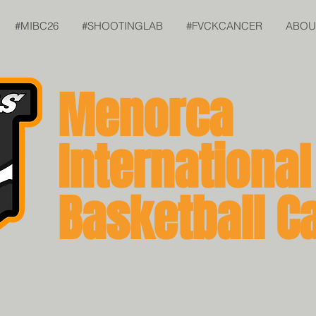
#MIBC26
#SHOOTINGLAB
#FVCKCANCER
ABOU
Menorca
International
Basketball 